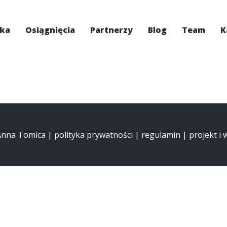
ska
Osiągnięcia
Partnerzy
Blog
Team
K
 Anna Tomica |
polityka prywatności
|
regulamin
| projekt i