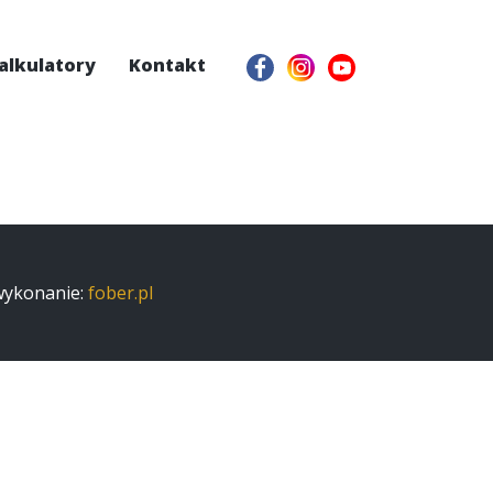
alkulatory
Kontakt
 wykonanie:
fober.pl