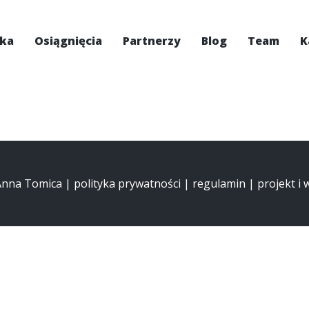
ska
Osiągnięcia
Partnerzy
Blog
Team
K
 Anna Tomica |
polityka prywatności
|
regulamin
| projekt i