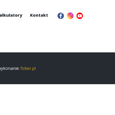
alkulatory
Kontakt
 wykonanie:
fober.pl