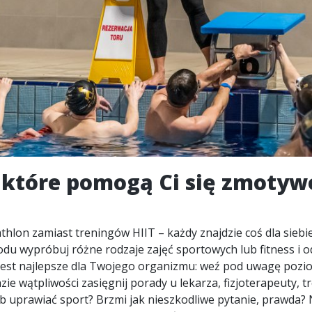
 które pomogą Ci się zmoty
athlon zamiast treningów HIIT – każdy znajdzie coś dla siebi
u wypróbuj różne rodzaje zajęć sportowych lub fitness i od
jest najlepsze dla Twojego organizmu: weź pod uwagę pozio
zie wątpliwości zasięgnij porady u lekarza, fizjoterapeuty, 
ub uprawiać sport? Brzmi jak nieszkodliwe pytanie, prawda?