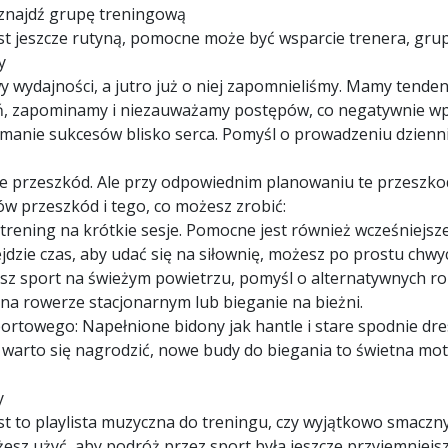
 znajdź grupę treningową
jest jeszcze rutyną, pomocne może być wsparcie trenera, gr
y
y wydajności, a jutro już o niej zapomnieliśmy. Mamy tende
, zapominamy i niezauważamy postępów, co negatywnie wp
ymanie sukcesów blisko serca. Pomyśl o prowadzeniu dzienni
ele przeszkód. Ale przy odpowiednim planowaniu te przeszk
ów przeszkód i tego, co możesz zrobić:
 trening na krótkie sesje. Pomocne jest również wcześniejs
dzie czas, aby udać się na siłownię, możesz po prostu chwyci
iasz sport na świeżym powietrzu, pomyśl o alternatywnych r
 na rowerze stacjonarnym lub bieganie na bieżni.
portowego: Napełnione bidony jak hantle i stare spodnie dr
 warto się nagrodzić, nowe budy do biegania to świetna mot
y
est to playlista muzyczna do treningu, czy wyjątkowo smaczny
żesz użyć, aby podróż przez sport była jeszcze przyjemniejsz