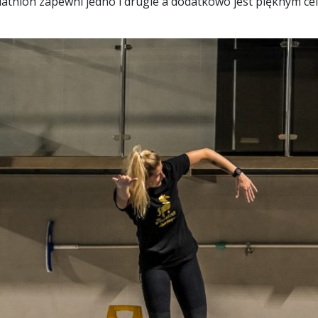
Triathlon zapewni jedno i drugie a dodatkowo jest pięknym c