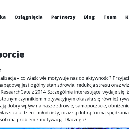
ska
Osiągnięcia
Partnerzy
Blog
Team
K
orcie
?
walizacja – co właściwie motywuje nas do aktywności? Przyjac
 napędową jest ogólny stan zdrowia, redukcja stresu oraz wiz
searchGate z 2014. Szczególnie interesujące: wydaje się, ż
stotnym czynnikiem motywacyjnym okazała się również rywal
ają dobry wpływ na nasze zdrowie, samopoczucie, obniżenie 
łaszcza u dzieci i młodzieży, oraz są dobrą formą spędzania
 osób ma problem z motywacją. Dlaczego?