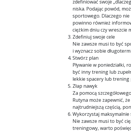
zdefiniować swoje „dlacze
niska. Podając powód, mo
sportowego. Dlaczego nie p
powinno również informowa
ciężkim dniu czy wreszcie
Zdefiniuj swoje cele
Nie zawsze musi to być spo
i wyznacz sobie długoterm
Stwórz plan
Pływanie w poniedziałki, r
być inny trening lub zupeł
lekkie spacery lub trening 
Złap nawyk
Za pomocą szczegółowego 
Rutyna może zapewnić, że 
najtrudniejszą częścią, po
Wykorzystaj maksymalnie 
Nie zawsze musi to być cię
treningowy, warto poświęci