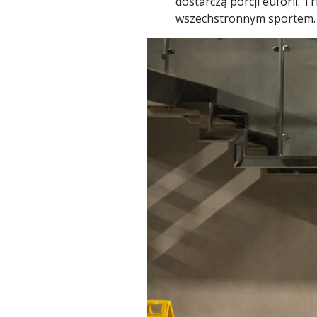
dostarczą porcji euforii. 
wszechstronnym sportem.