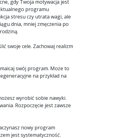
ocne, gdy Twoja motywacja jest
 aktualnego programu
cja stresu czy utrata wagi, ale
iągu dnia, mniej zmęczenia po
rodziną.
lić swoje cele. Zachowaj realizm
ozmaicaj swój program. Może to
 regeneracyjne na przykład na
żesz wyrobić sobie nawyki.
ania. Rozpoczęcie jest zawsze
i zaczynasz nowy program
czem jest systematyczność.