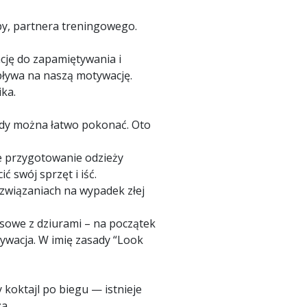
upy, partnera treningowego.
ncję do zapamiętywania i
ływa na naszą motywację.
ka.
ody można łatwo pokonać. Oto
ze przygotowanie odzieży
ć swój sprzęt i iść.
ozwiązaniach na wypadek złej
esowe z dziurami – na początek
ywacja. W imię zasady “Look
 koktajl po biegu — istnieje
a.