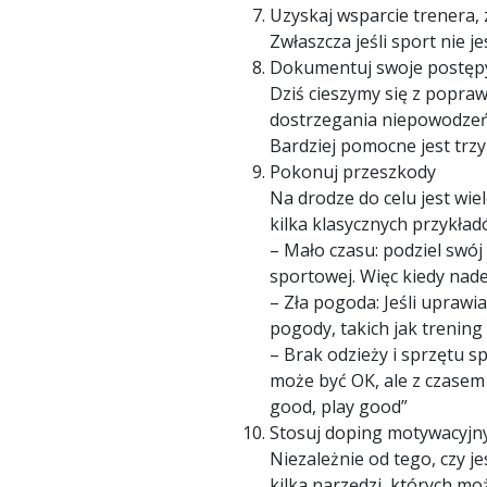
Uzyskaj wsparcie trenera,
Zwłaszcza jeśli sport nie 
Dokumentuj swoje postęp
Dziś cieszymy się z popraw
dostrzegania niepowodzeń
Bardziej pomocne jest trz
Pokonuj przeszkody
Na drodze do celu jest wi
kilka klasycznych przykład
– Mało czasu: podziel swój
sportowej. Więc kiedy nadej
– Zła pogoda: Jeśli upraw
pogody, takich jak trening
– Brak odzieży i sprzętu s
może być OK, ale z czasem
good, play good”
Stosuj doping motywacyjn
Niezależnie od tego, czy j
kilka narzędzi, których mo