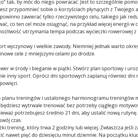
go” tak, by móc do niego powracać. Jest to szczególnie pom
żesz przypomnieć sobie o korzyściach płynących z Twojego
owinno zawierać tylko rzeczywistego celu, takiego jak reduk
ć, co ten cel może osiągnąć, na przykład więcej energii w c
 możliwość utrzymania tempa podczas wycieczki rowerowej z 
rt wyczynowy i wielkie zawody. Niemniej jednak warto okreś
inowe cele z mniejszymi celami po drodze.
ower w środy i bieganie w piątki. Stwórz plan sportowy i ur
nie inny sport. Oprócz dni sportowych zaplanuj również dni
powięzi.
planu treningów i ustalonego harmonogramu treningów mo
będziesz wytrwale trenować bez potrzeby ciągłego motywow
nieważ potrzebujesz średnio 21 dni, aby ustalić nową rutynę.
swój czas
żki trening, który trwa 2 godziny lub więcej. Zwłaszcza jeśl
ć nawet pięć do dziesięciu minut dziennie. Na początku klu