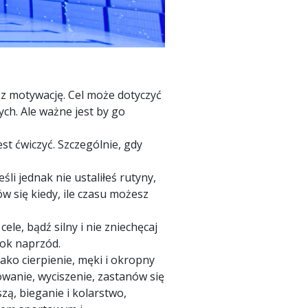
isz motywację. Cel może dotyczyć
ch. Ale ważne jest by go
t ćwiczyć. Szczególnie, gdy
i jednak nie ustaliłeś rutyny,
w się kiedy, ile czasu możesz
ele, bądź silny i nie zniechęcaj
rok naprzód.
ako cierpienie, męki i okropny
gowanie, wyciszenie, zastanów się
zą, bieganie i kolarstwo,