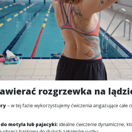
zawierać rozgrzewka na lądzi
ury
– w tej fazie wykorzystujemy ćwiczenia angażujące całe c
do motyla lub pajacyki:
idealne ćwiczenie dynamiczne, kt
e obręcz barkową do dużych zakresów ruchu