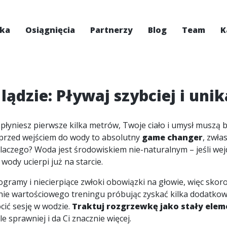
ska
Osiągnięcia
Partnerzy
Blog
Team
K
ądzie: Pływaj szybciej i unik
płyniesz pierwsze kilka metrów, Twoje ciało i umysł musz
 przed wejściem do wody to absolutny
game changer
, zwła
aczego? Woda jest środowiskiem nie-naturalnym – jeśli wejd
wody ucierpi już na starcie.
my i niecierpiące zwłoki obowiązki na głowie, więc skoro u
lnie wartościowego treningu próbując zyskać kilka dodatkow
ócić sesję w wodzie.
Traktuj rozgrzewkę jako stały elem
e sprawniej i da Ci znacznie więcej.