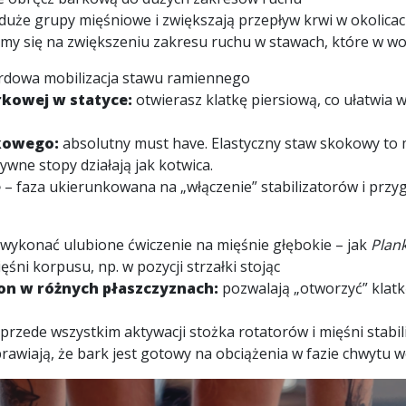
uże grupy mięśniowe i zwiększają przepływ krwi w okolicac
amy się na zwiększeniu zakresu ruchu w stawach, które w wo
rdowa mobilizacja stawu ramiennego
rkowej w statyce:
otwierasz klatkę piersiową, co ułatwia 
kowego:
absolutny must have. Elastyczny staw skokowy to 
ywne stopy działają jak kotwica.
e
– faza ukierunkowana na „włączenie” stabilizatorów i prz
wykonać ulubione ćwiczenie na mięśnie głębokie – jak
Plan
śni korpusu, np. w pozycji strzałki stojąc
on w różnych płaszczyznach:
pozwalają „otworzyć” klatk
przede wszystkim aktywacji stożka rotatorów i mięśni stab
awiają, że bark jest gotowy na obciążenia w fazie chwytu w