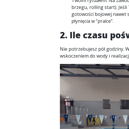
Twoim rytuałem. Na zawod
brzegu, rolling start). Je
gotowości bojowej nawet s
płynięcia w “pralce”.
2. Ile czasu po
Nie potrzebujesz pół godziny. 
wskoczeniem do wody i realizacją