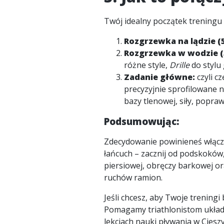
Twój idealny początek treningu
Rozgrzewka na lądzie (5
Rozgrzewka w wodzie (5
różne style,
Drille
do stylu
Zadanie główne:
czyli c
precyzyjnie sprofilowane 
bazy tlenowej, siły, popra
Podsumowując:
Zdecydowanie powinieneś włączy
łańcuch – zacznij od podskoków,
piersiowej, obręczy barkowej or
ruchów ramion.
Jeśli chcesz, aby Twoje trening
Pomagamy triathlonistom układa
lekcjach nauki pływania w Cieszy