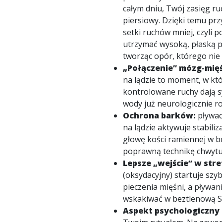
całym dniu, Twój zasięg r
piersiowy. Dzięki temu pr
setki ruchów mniej, czyli 
utrzymać wysoką, płaską p
tworząc opór, którego nie 
„Połączenie” mózg-mię
na lądzie to moment, w któ
kontrolowane ruchy dają s
wody już neurologicznie ro
Ochrona barków:
pływac
na lądzie aktywuje stabili
głowę kości ramiennej w 
poprawną technikę chwytu
Lepsze „wejście” w stre
(oksydacyjny) startuje szy
pieczenia mięśni, a pływan
wskakiwać w beztlenową St
Aspekt psychologiczny 