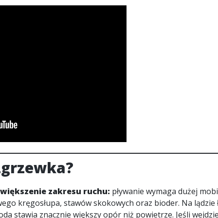
ozgrzewka?
większenie zakresu ruchu:
pływanie wymaga dużej mobil
wego kręgosłupa, stawów skokowych oraz bioder. Na lądzie ł
oda stawia znacznie większy opór niż powietrze. Jeśli wejdz