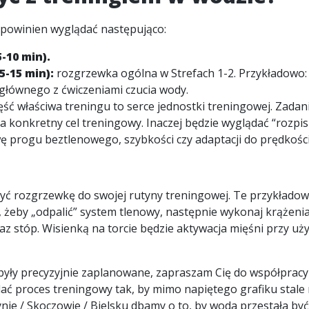
 powinien wyglądać następująco:
-10 min).
-15 min):
rozgrzewka ogólna w Strefach 1-2. Przykładowo:
 głównego z ćwiczeniami czucia wody.
zęść właściwa treningu to serce jednostki treningowej. Zada
na konkretny cel treningowy. Inaczej będzie wyglądać “rozpi
wę progu beztlenowego, szybkości czy adaptacji do prędkośc
ć rozgrzewkę do swojej rutyny treningowej. Te przykładow
 żeby „odpalić” system tlenowy, następnie wykonaj krążenia
az stóp. Wisienką na torcie będzie aktywacja mięśni przy u
i były precyzyjnie zaplanowane, zapraszam Cię do współpracy
ć proces treningowy tak, by mimo napiętego grafiku stale r
nie / Skoczowie / Bielsku dbamy o to, by woda przestała być 