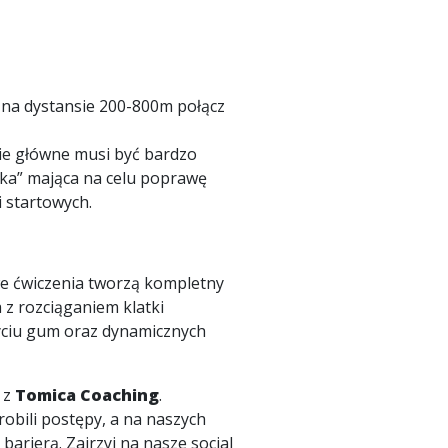
 na dystansie 200-800m połącz
nie główne musi być bardzo
ska” mająca na celu poprawę
i startowych.
e ćwiczenia tworzą kompletny
 z rozciąganiem klatki
życiu gum oraz dynamicznych
 z
Tomica Coaching
.
obili postępy, a na naszych
barierą. Zajrzyj na nasze social