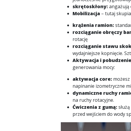
skrętoskłony:
angażują d
Mobilizacja
– tutaj skupi
krążenia ramion:
standa
rozciąganie obręczy ba
rotację
rozciąganie stawu sko
wydajniejsze kopnięcie. Szt
Aktywacja i pobudzeni
generowania mocy:
aktywacja core:
możesz 
napinanie izometryczne mię
dynamiczne ruchy rami
na ruchy rotacyjne.
Ćwiczenia z gumą:
służą 
przed wejściem do wody spr