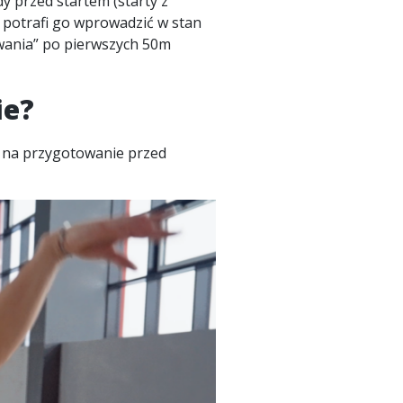
y przed startem (starty z
to potrafi go wprowadzić w stan
wania” po pierwszych 50m
ie?
zy na przygotowanie przed