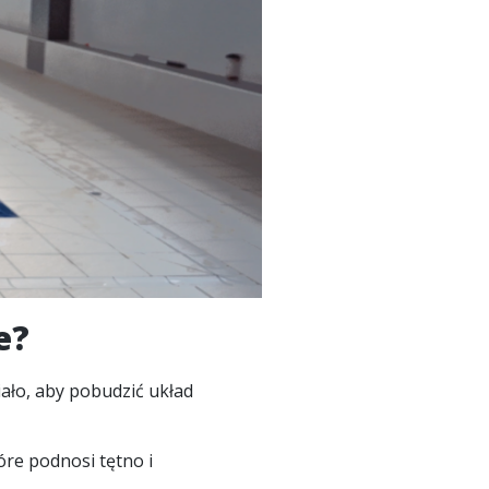
e?
iało, aby pobudzić układ
óre podnosi tętno i