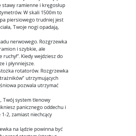
e stawy ramienne i kręgosłup
ntymetrów. W skali 1500m to
pa piersiowego trudniej jest
iała, Twoje nogi opadają,
układu nerwowego. Rozgrzewka
amion i szybkie, ale
ruchy!”. Kiedy wejdziesz do
e i płynniejsze.
. stożka rotatorów. Rozgrzewka
„strażników” utrzymujących
ięśniowa pozwala utrzymać
e, Twój system tlenowy
nikniesz panicznego oddechu i
 1-2, zamiast niechcący
rzewka na lądzie powinna być