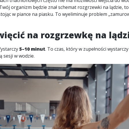
ach triathlonowych
często nie ma możliwości wejścia do wod
śli Twój organizm będzie znał schemat rozgrzewki na lądzie, 
tojąc w piance na piasku. To wyeliminuje problem „zamuro
święcić na rozgrzewkę na lądz
Wystarczy
5–10 minut
. To czas, który w zupełności wystarc
 sesji w wodzie.