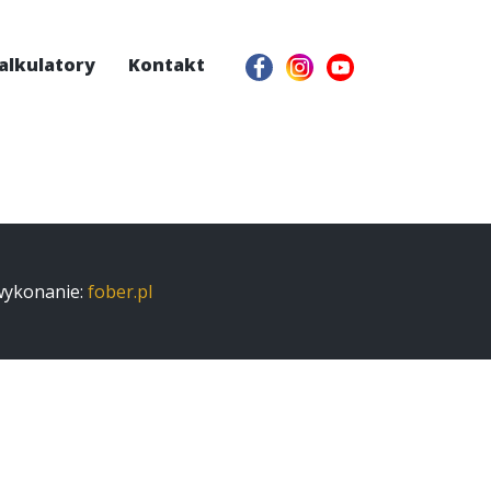
alkulatory
Kontakt
 wykonanie:
fober.pl