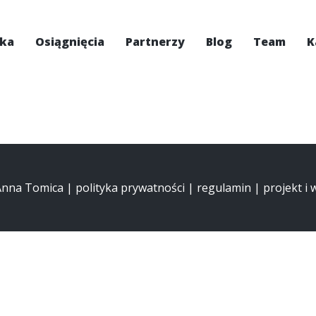
ska
Osiągnięcia
Partnerzy
Blog
Team
K
 Anna Tomica |
polityka prywatności
|
regulamin
| projekt i