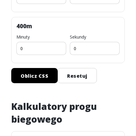
400m
Minuty
Sekundy
Oblicz CSS
Resetuj
Kalkulatory progu
biegowego