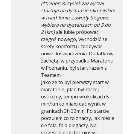
(*trener: Krzysiek zazwyczaj
startuje na dystansie olimpijskim
w triathlonie, zawody biegowe
wybiera na dystansach od 5 do
21km)
ale lubię próbować
czegoś nowego, wychodzić ze
strefy komfortu i zdobywać
nowe doświadczenia. Dodatkową
zachętą, w przypadku Maratonu
w Poznaniu, był start razem z
Teamem.
Jako że to był pierwszy start w
maratonie, plan był raczej
ostrożny, tempo w okolicach 5
min/km co miało dać wynik w
granicach 3h 30min. Po starcie
poczułem co to znaczy, jak niesie
cię fala, fala biegaczy. Na
szczęście nogi też niosły i