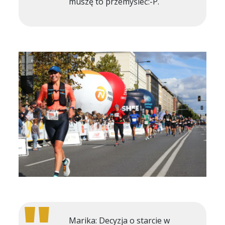
muszę to przemyśleć:⁠-⁠P.
Marika: Decyzja o starcie w