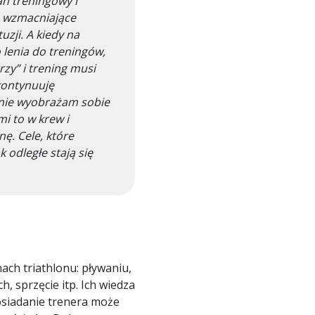
n treningowy i
a wzmacniające
uzji. A kiedy na
lenia do treningów,
rzy” i trening musi
kontynuuję
i nie wyobrażam sobie
mi to w krew i
ę. Cele, które
 odległe stają się
ach triathlonu: pływaniu,
, sprzęcie itp. Ich wiedza
osiadanie trenera może