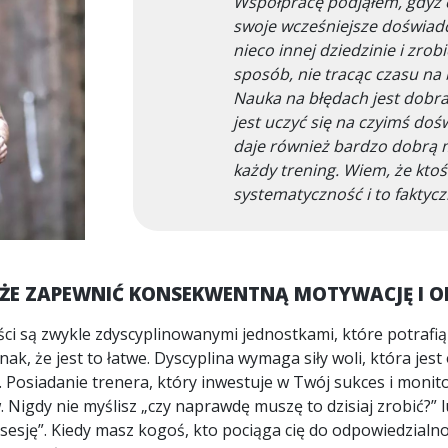
Współpracę podjąłem, gdyż 
swoje wcześniejsze doświad
nieco innej dziedzinie i zro
sposób, nie tracąc czasu na 
Nauka na błędach jest dobra
jest uczyć się na czyimś doś
daje również bardzo dobrą m
każdy trening. Wiem, że kto
systematyczność i to faktycz
ŻE ZAPEWNIĆ KONSEKWENTNĄ MOTYWACJĘ I 
iści są zwykle zdyscyplinowanymi jednostkami, które potraf
nak, że jest to łatwe. Dyscyplina wymaga siły woli, która j
. Posiadanie trenera, który inwestuje w Twój sukces i monit
igdy nie myślisz „czy naprawdę muszę to dzisiaj zrobić?” lub
sesję”. Kiedy masz kogoś, kto pociąga cię do odpowiedzialnośc