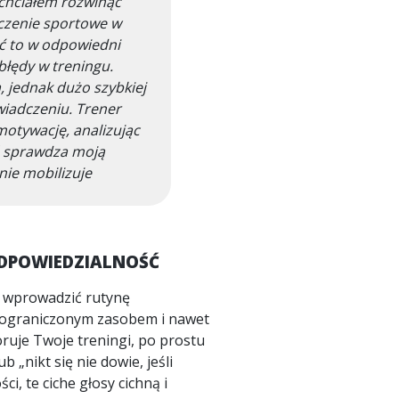
chciałem rozwinąć
czenie sportowe w
bić to w odpowiedni
błędy w treningu.
, jednak dużo szybkiej
wiadczeniu. Trener
otywację, analizując
ś sprawdza moją
nie mobilizuje
ODPOWIEDZIALNOŚĆ
ią wprowadzić rutynę
est ograniczonym zasobem i nawet
oruje Twoje treningi, po prostu
 „nikt się nie dowie, jeśli
i, te ciche głosy cichną i