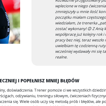
Rozważnie przygotowany pla
wplecione w niego ćwiczeni
zmniejszyły u mnie ilość kont
początku miałam częstszego 
wiedziałam, że trenerka „pat
zostać wykonany! 😊 Z Anią 
współpracę już kolejny rok 
pracy bez niej, teraz weszło 
uwielbiam tę codzienną rutyn
wcześniej wydawały mi się tak
realne.
TECZNIEJ I POPEŁNISZ MNIEJ BŁĘDÓW
liny, doświadczenia. Trener pomoże ci we wszystkich dziedzin
ścigach, odżywianiu, treningu siłowym, ćwiczeniach fizycznych
zenia się. Wiele osób uczy się metodą prób i błędów, ale p