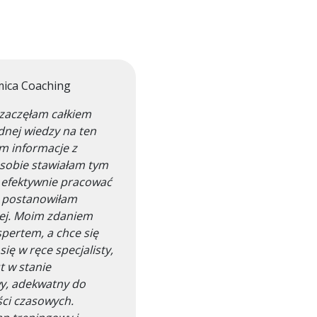
mica Coaching
zaczęłam całkiem
dnej wiedzy na ten
m informacje z
e sobie stawiałam tym
i efektywnie pracować
o postanowiłam
kiej. Moim zdaniem
kspertem, a chce się
ię w ręce specjalisty,
t w stanie
y, adekwatny do
ści czasowych.