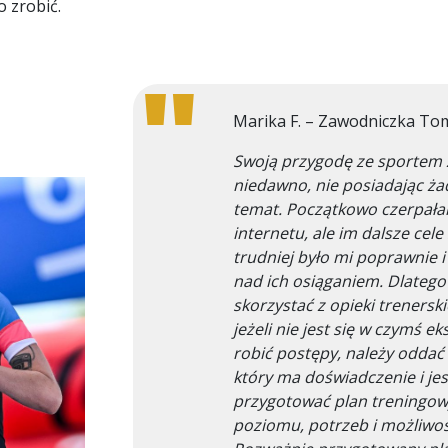
o zrobić.
Marika F. – Zawodniczka To
Swoją przygodę ze sportem 
niedawno, nie posiadając ża
temat. Początkowo czerpała
internetu, ale im dalsze cel
trudniej było mi poprawnie 
nad ich osiąganiem. Dlateg
skorzystać z opieki treners
jeżeli nie jest się w czymś e
robić postępy, należy oddać s
który ma doświadczenie i jes
przygotować plan treningow
poziomu, potrzeb i możliwo