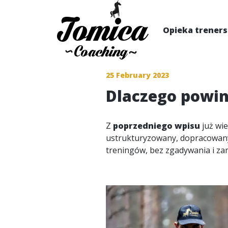
Opieka trener
25 February 2023
Dlaczego powini
Z
poprzedniego wpisu
już wie
ustrukturyzowany, dopracowany t
treningów, bez zgadywania i zam